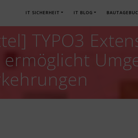
IT SICHERHEIT
IT BLOG
BAUTAGEBU
tel] TYPO3 Extens
e ermöglicht Umg
orkehrungen