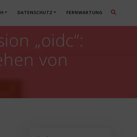
CH
DATENSCHUTZ
FERNWARTUNG
ion „oidc“:
ehen von