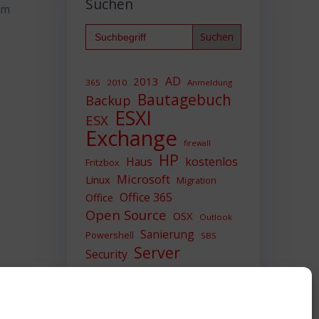
Suchen
um
Search
for:
AD
2013
365
2010
Anmeldung
Bautagebuch
Backup
ESXI
ESX
Exchange
firewall
HP
Haus
kostenlos
Fritzbox
Microsoft
Linux
Migration
Office 365
Office
Open Source
OSX
Outlook
Sanierung
Powershell
SBS
Server
Security
Sicherheit
SIEM
Sicherung
Sophos
SSL
Ubuntu
Update
UTM
Upgrade