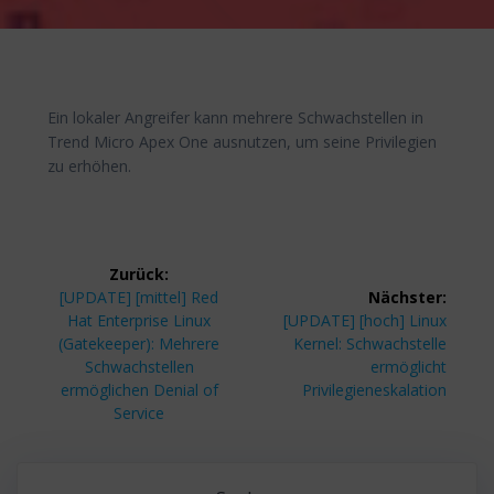
Ein lokaler Angreifer kann mehrere Schwachstellen in
Trend Micro Apex One ausnutzen, um seine Privilegien
zu erhöhen.
Beitragsnavigation
Zurück:
Vorheriger
[UPDATE] [mittel] Red
Nächster:
Beitrag:
Nächster
Hat Enterprise Linux
[UPDATE] [hoch] Linux
Beitrag:
(Gatekeeper): Mehrere
Kernel: Schwachstelle
Schwachstellen
ermöglicht
ermöglichen Denial of
Privilegieneskalation
Service