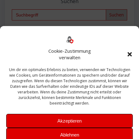
Suchen
Search
for:
Backup
AD
2013
365
2010
Anmeldung
ESXI
Bautagebuch
ESX
Exchange
HP
Haus
Fritzbox
firewall
Cookie-Zustimmung
Microsoft
kostenlos
Linux
Office
Migration
verwalten
Open Source
Office 365
OSX
Powershell
Outlook
Server
Um dir ein optimales Erlebnis zu bieten, verwenden wir Technologien
Sicherheit
Sanierung
Security
SBS
wie Cookies, um Geräteinformationen zu speichern und/oder darauf
Sophos
SSL
Ubuntu
SIEM
Sicherung
zuzugreifen. Wenn du diesen Technologien zustimmst, können wir
Update
UTM
Veeam
Daten wie das Surfverhalten oder eindeutige IDs auf dieser Website
VCSA
Upgrade
VCenter
verarbeiten. Wenn du deine Zustimmung nicht erteilst oder
Windows
VMWare
VPN
WAZUH
zurückziehst, können bestimmte Merkmale und Funktionen
Zertifikat
beeinträchtigt werden.
Akzeptieren
Ablehnen