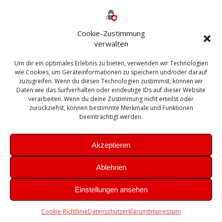
Backup
AD
2013
365
2010
Anmeldung
ESXI
Bautagebuch
ESX
Exchange
HP
Haus
Fritzbox
firewall
Cookie-Zustimmung
Microsoft
kostenlos
Linux
Office
Migration
verwalten
Open Source
Office 365
OSX
Powershell
Outlook
Server
Um dir ein optimales Erlebnis zu bieten, verwenden wir Technologien
Sicherheit
Sanierung
Security
SBS
wie Cookies, um Geräteinformationen zu speichern und/oder darauf
Sophos
SSL
Ubuntu
SIEM
Sicherung
zuzugreifen. Wenn du diesen Technologien zustimmst, können wir
Update
UTM
Veeam
Daten wie das Surfverhalten oder eindeutige IDs auf dieser Website
VCSA
Upgrade
VCenter
verarbeiten. Wenn du deine Zustimmung nicht erteilst oder
Windows
VMWare
VPN
WAZUH
zurückziehst, können bestimmte Merkmale und Funktionen
Zertifikat
beeinträchtigt werden.
Akzeptieren
Ablehnen
© 2026 Leibling.de. Erstellt mit WordPress und dem
Highlight
Einstellungen ansehen
Theme
Cookie-Richtlinie
Datenschutzerklärung
Impressum