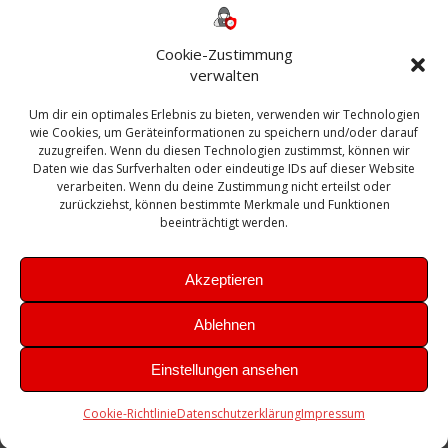
ESXI
Bautagebuch
ESX
Exchange
HP
Haus
Fritzbox
firewall
Cookie-Zustimmung
Microsoft
kostenlos
Linux
Office
Migration
verwalten
Open Source
Office 365
OSX
Powershell
Outlook
Server
Um dir ein optimales Erlebnis zu bieten, verwenden wir Technologien
Sicherheit
Sanierung
Security
SBS
wie Cookies, um Geräteinformationen zu speichern und/oder darauf
Sophos
SSL
Ubuntu
SIEM
Sicherung
zuzugreifen. Wenn du diesen Technologien zustimmst, können wir
Update
UTM
Veeam
Daten wie das Surfverhalten oder eindeutige IDs auf dieser Website
VCSA
Upgrade
VCenter
verarbeiten. Wenn du deine Zustimmung nicht erteilst oder
Windows
VMWare
VPN
WAZUH
zurückziehst, können bestimmte Merkmale und Funktionen
Zertifikat
beeinträchtigt werden.
Akzeptieren
Ablehnen
© 2026 Leibling.de. Erstellt mit WordPress und dem
Highlight
Einstellungen ansehen
Theme
Cookie-Richtlinie
Datenschutzerklärung
Impressum