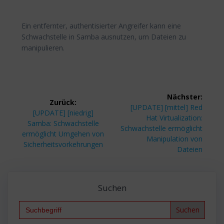
Ein entfernter, authentisierter Angreifer kann eine
Schwachstelle in Samba ausnutzen, um Dateien zu
manipulieren.
Beitragsnavigation
Nächster:
Zurück:
Nächster
[UPDATE] [mittel] Red
Vorheriger
[UPDATE] [niedrig]
Beitrag:
Hat Virtualization:
Beitrag:
Samba: Schwachstelle
Schwachstelle ermöglicht
ermöglicht Umgehen von
Manipulation von
Sicherheitsvorkehrungen
Dateien
Suchen
Search
for: