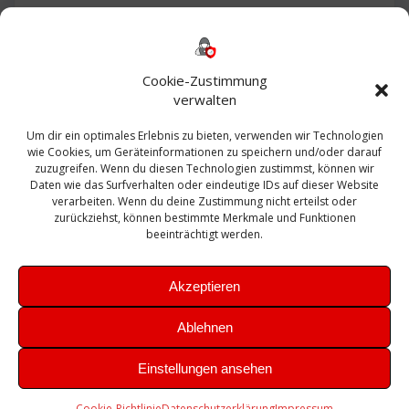
Backup
AD
2013
365
2010
Anmeldung
ESXI
Bautagebuch
ESX
Exchange
HP
Haus
Fritzbox
firewall
Cookie-Zustimmung
Microsoft
kostenlos
Linux
Office
Migration
verwalten
Open Source
Office 365
OSX
Powershell
Outlook
Server
Um dir ein optimales Erlebnis zu bieten, verwenden wir Technologien
Sicherheit
Sanierung
Security
SBS
wie Cookies, um Geräteinformationen zu speichern und/oder darauf
Sophos
SSL
Ubuntu
SIEM
Sicherung
zuzugreifen. Wenn du diesen Technologien zustimmst, können wir
Update
UTM
Veeam
Daten wie das Surfverhalten oder eindeutige IDs auf dieser Website
VCSA
Upgrade
VCenter
verarbeiten. Wenn du deine Zustimmung nicht erteilst oder
Windows
VMWare
VPN
WAZUH
zurückziehst, können bestimmte Merkmale und Funktionen
Zertifikat
beeinträchtigt werden.
Akzeptieren
Ablehnen
© 2026 Leibling.de. Erstellt mit WordPress und dem
Highlight
Einstellungen ansehen
Theme
Cookie-Richtlinie
Datenschutzerklärung
Impressum