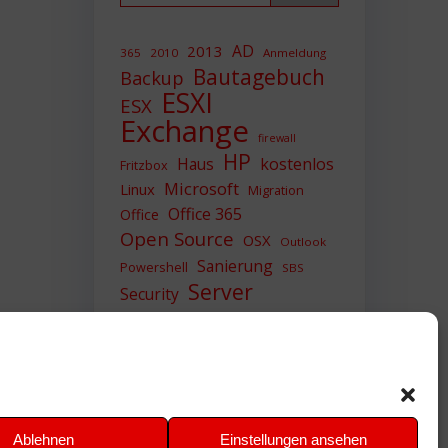
AD
2013
365
2010
Anmeldung
Bautagebuch
Backup
ESXI
ESX
Exchange
firewall
HP
Haus
kostenlos
Fritzbox
Microsoft
Linux
Migration
Office 365
Office
Open Source
OSX
Outlook
Sanierung
Powershell
SBS
Server
Security
Sicherheit
SIEM
Sicherung
Sophos
SSL
Ubuntu
Update
UTM
Upgrade
Veeam
VCSA
VCenter
VMWare
VPN
WAZUH
Ablehnen
Einstellungen ansehen