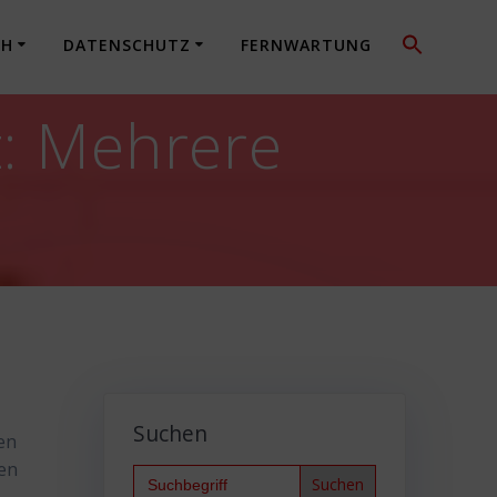
CH
DATENSCHUTZ
FERNWARTUNG
t: Mehrere
Suchen
en
gen
Search
for: