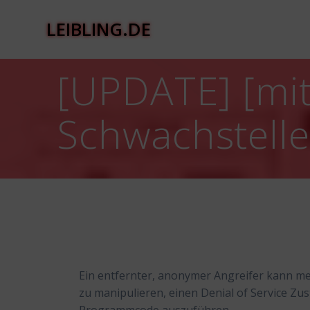
Zum
Inhalt
LEIBLING.DE
springen
[UPDATE] [mitt
Schwachstell
Ein entfernter, anonymer Angreifer kann me
zu manipulieren, einen Denial of Service Zu