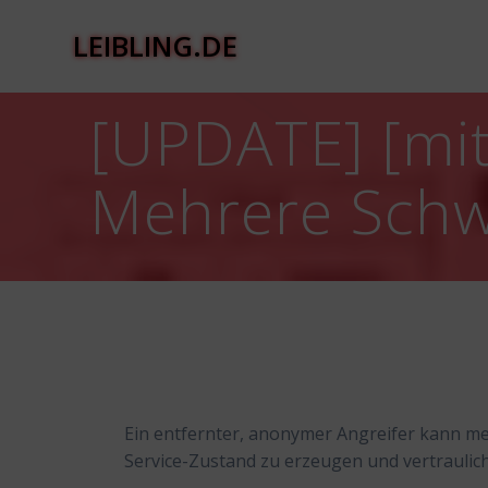
Zum
Inhalt
LEIBLING.DE
springen
[UPDATE] [mit
Mehrere Schw
Ein entfernter, anonymer Angreifer kann me
Service-Zustand zu erzeugen und vertraulic