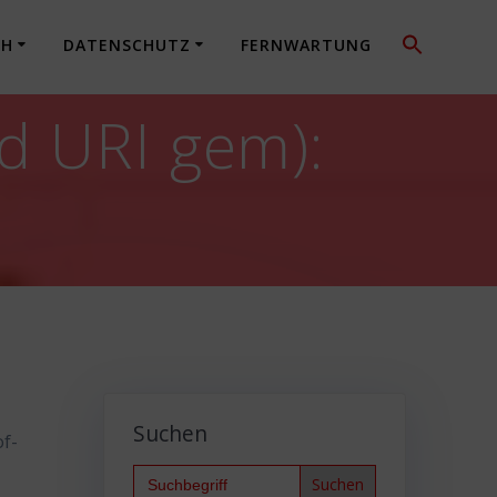
CH
DATENSCHUTZ
FERNWARTUNG
d URI gem):
Suchen
of-
Search
for: