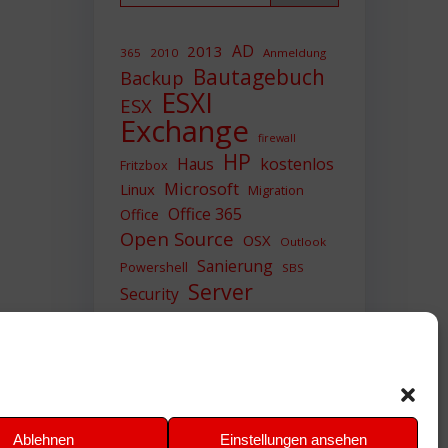
AD
2013
365
2010
Anmeldung
Bautagebuch
Backup
ESXI
ESX
Exchange
firewall
HP
Haus
kostenlos
Fritzbox
Microsoft
Linux
Migration
Office 365
Office
Open Source
OSX
Outlook
Sanierung
Powershell
SBS
Server
Security
Sicherheit
SIEM
Sicherung
Sophos
SSL
Ubuntu
Update
UTM
Upgrade
Veeam
VCSA
VCenter
VMWare
VPN
WAZUH
Ablehnen
Einstellungen ansehen