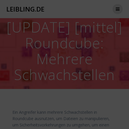
Zum
LEIBLING.DE
Inhalt
springen
[UPDATE] [mittel]
Roundcube:
Mehrere
Schwachstellen
Ein Angreifer kann mehrere Schwachstellen in
Roundcube ausnutzen, um Dateien zu manipulieren,
um Sicherheitsvorkehrungen zu umgehen, um einen