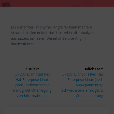
Ein entfernter, anonymer Angreifer kann mehrere
Schwachstellen in Red Hat Trusted Profile Analyzer
ausnutzen, um einen Denial of Service Angriff
durchzuführen.
Beitragsnavigation
Zurück:
Nächster:
Vorheriger
Nächster
[UPDATE] [mittel] Red
[UPDATE] [hoch] Red Hat
Beitrag:
Beitrag:
Hat Enterprise Linux
Enterprise Linux (perl-
(pam): Schwachstelle
App-cpanminus):
ermöglicht Offenlegung
Schwachstelle ermöglicht
von Informationen
Codeausführung