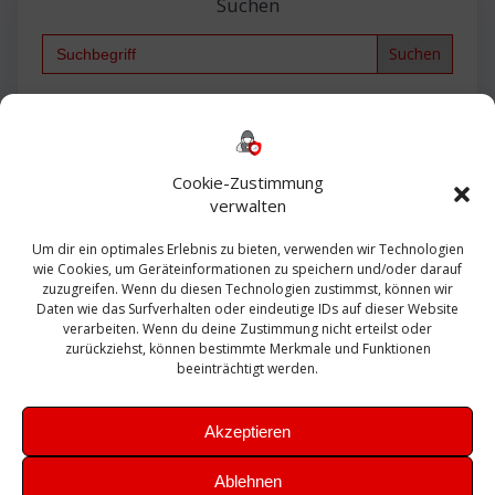
Suchen
Search
for:
Backup
AD
2013
365
2010
Anmeldung
ESXI
Bautagebuch
ESX
Exchange
HP
Haus
Fritzbox
firewall
Cookie-Zustimmung
Microsoft
kostenlos
Linux
Office
Migration
verwalten
Open Source
Office 365
OSX
Powershell
Outlook
Server
Um dir ein optimales Erlebnis zu bieten, verwenden wir Technologien
Sicherheit
Sanierung
Security
SBS
wie Cookies, um Geräteinformationen zu speichern und/oder darauf
Sophos
SSL
Ubuntu
SIEM
Sicherung
zuzugreifen. Wenn du diesen Technologien zustimmst, können wir
Update
UTM
Veeam
Daten wie das Surfverhalten oder eindeutige IDs auf dieser Website
VCSA
Upgrade
VCenter
verarbeiten. Wenn du deine Zustimmung nicht erteilst oder
Windows
VMWare
VPN
WAZUH
zurückziehst, können bestimmte Merkmale und Funktionen
Zertifikat
beeinträchtigt werden.
Akzeptieren
Ablehnen