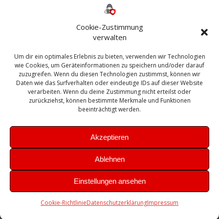
ESXI
Bautagebuch
ESX
Exchange
HP
Haus
Fritzbox
firewall
Cookie-Zustimmung
Microsoft
kostenlos
Linux
Office
Migration
verwalten
Open Source
Office 365
OSX
Powershell
Outlook
Server
Um dir ein optimales Erlebnis zu bieten, verwenden wir Technologien
Sicherheit
Sanierung
Security
SBS
wie Cookies, um Geräteinformationen zu speichern und/oder darauf
Sophos
SSL
Ubuntu
SIEM
Sicherung
zuzugreifen. Wenn du diesen Technologien zustimmst, können wir
Update
UTM
Veeam
Daten wie das Surfverhalten oder eindeutige IDs auf dieser Website
VCSA
Upgrade
VCenter
verarbeiten. Wenn du deine Zustimmung nicht erteilst oder
Windows
VMWare
VPN
WAZUH
zurückziehst, können bestimmte Merkmale und Funktionen
Zertifikat
beeinträchtigt werden.
Akzeptieren
Ablehnen
© 2026 Leibling.de. Erstellt mit WordPress und dem
Highlight
Einstellungen ansehen
Theme
Cookie-Richtlinie
Datenschutzerklärung
Impressum