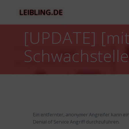
Zum
Inhalt
LEIBLING.DE
springen
[UPDATE] [mit
Schwachstelle
Ein entfernter, anonymer Angreifer kann ei
Denial of Service Angriff durchzuführen.