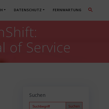
CH
DATENSCHUTZ
FERNWARTUNG
Shift:
l of Service
Suchen
Search
for: