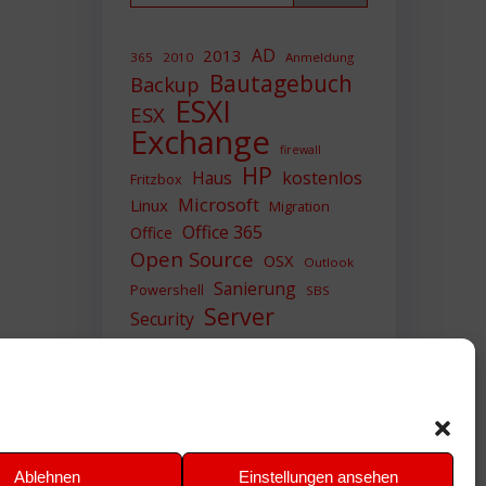
AD
2013
365
2010
Anmeldung
Bautagebuch
Backup
ESXI
ESX
Exchange
firewall
HP
Haus
kostenlos
Fritzbox
Microsoft
Linux
Migration
Office 365
Office
Open Source
OSX
Outlook
Sanierung
Powershell
SBS
Server
Security
Sicherheit
SIEM
Sicherung
Sophos
SSL
Ubuntu
Update
UTM
Upgrade
Veeam
VCSA
VCenter
VMWare
VPN
WAZUH
Ablehnen
Einstellungen ansehen