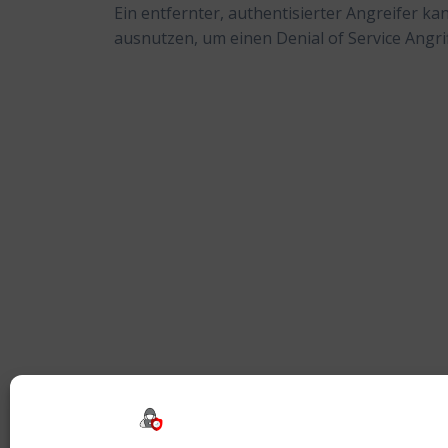
Ein entfernter, authentisierter Angreifer k
ausnutzen, um einen Denial of Service Angri
Beitragsnavigation