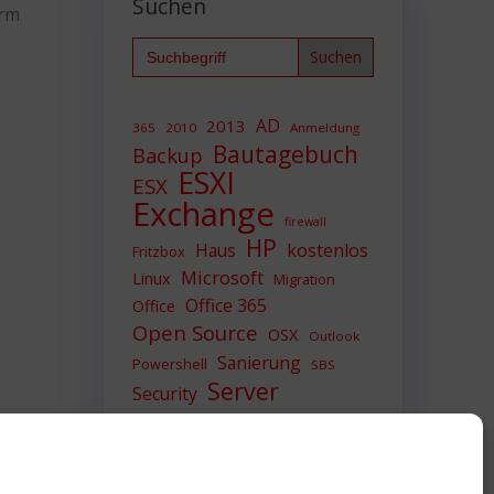
Suchen
orm
Search
for:
AD
2013
365
2010
Anmeldung
Bautagebuch
Backup
ESXI
ESX
Exchange
firewall
HP
Haus
kostenlos
Fritzbox
Microsoft
Linux
Migration
Office 365
Office
Open Source
OSX
Outlook
Sanierung
Powershell
SBS
Server
Security
Sicherheit
SIEM
Sicherung
Sophos
SSL
Ubuntu
Update
UTM
Upgrade