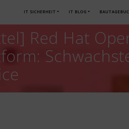
IT SICHERHEIT
IT BLOG
BAUTAGEBU
tel] Red Hat Ope
tform: Schwachste
ice