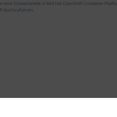
ann eine Schwachstelle in Red Hat OpenShift Container Platf
ff durchzuführen.