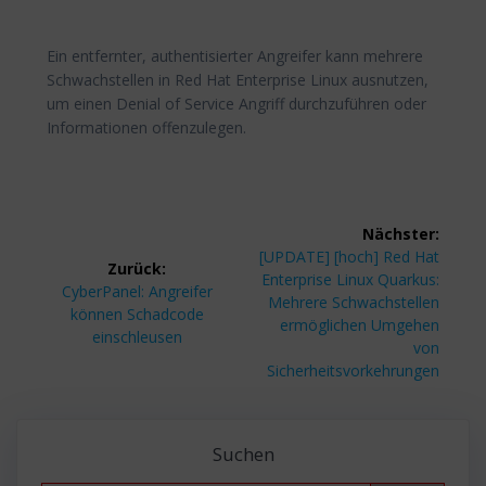
Ein entfernter, authentisierter Angreifer kann mehrere
Schwachstellen in Red Hat Enterprise Linux ausnutzen,
um einen Denial of Service Angriff durchzuführen oder
Informationen offenzulegen.
Beitragsnavigation
Nächster:
Nächster
[UPDATE] [hoch] Red Hat
Zurück:
Beitrag:
Enterprise Linux Quarkus:
Vorheriger
CyberPanel: Angreifer
Mehrere Schwachstellen
Beitrag:
können Schadcode
ermöglichen Umgehen
einschleusen
von
Sicherheitsvorkehrungen
Suchen