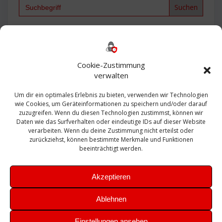
Search
for:
Backup
AD
2013
365
2010
Anmeldung
ESXI
Bautagebuch
ESX
Exchange
HP
Haus
Fritzbox
firewall
Cookie-Zustimmung
Microsoft
kostenlos
Linux
Office
Migration
verwalten
Open Source
Office 365
OSX
Powershell
Outlook
Server
Um dir ein optimales Erlebnis zu bieten, verwenden wir Technologien
Sicherheit
Sanierung
Security
SBS
wie Cookies, um Geräteinformationen zu speichern und/oder darauf
Sophos
SSL
Ubuntu
SIEM
Sicherung
zuzugreifen. Wenn du diesen Technologien zustimmst, können wir
Update
UTM
Veeam
Daten wie das Surfverhalten oder eindeutige IDs auf dieser Website
VCSA
Upgrade
VCenter
verarbeiten. Wenn du deine Zustimmung nicht erteilst oder
Windows
VMWare
VPN
WAZUH
zurückziehst, können bestimmte Merkmale und Funktionen
Zertifikat
beeinträchtigt werden.
Akzeptieren
Ablehnen
© 2026 Leibling.de. Erstellt mit WordPress und dem
Highlight
Einstellungen ansehen