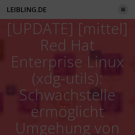
Zum
LEIBLING.DE
Inhalt
springen
[UPDATE] [mittel]
Red Hat
Enterprise Linux
(xdg-utils):
Schwachstelle
ermöglicht
Umgehung von