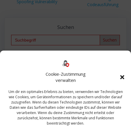
Spoofing Vulnerability
Codeausführung
Suchen
Search
for:
Backup
AD
2013
365
2010
Anmeldung
ESXI
Bautagebuch
ESX
Exchange
HP
Haus
Fritzbox
firewall
Cookie-Zustimmung
Microsoft
kostenlos
Linux
Office
Migration
verwalten
Open Source
Office 365
OSX
Powershell
Outlook
Server
Um dir ein optimales Erlebnis zu bieten, verwenden wir Technologien
Sicherheit
Sanierung
Security
SBS
wie Cookies, um Geräteinformationen zu speichern und/oder darauf
Sophos
SSL
Ubuntu
SIEM
Sicherung
zuzugreifen. Wenn du diesen Technologien zustimmst, können wir
Update
UTM
Veeam
Daten wie das Surfverhalten oder eindeutige IDs auf dieser Website
VCSA
Upgrade
VCenter
verarbeiten. Wenn du deine Zustimmung nicht erteilst oder
Windows
VMWare
VPN
WAZUH
zurückziehst, können bestimmte Merkmale und Funktionen
Zertifikat
beeinträchtigt werden.