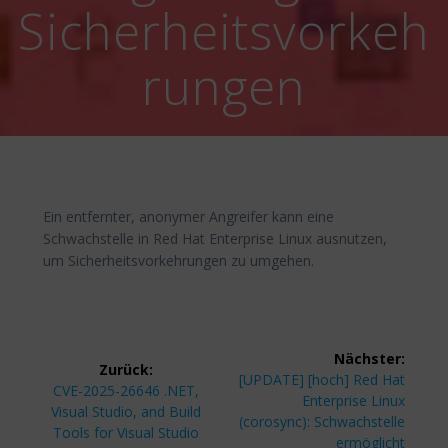
Sicherheitsvorkeh
rungen
Ein entfernter, anonymer Angreifer kann eine
Schwachstelle in Red Hat Enterprise Linux ausnutzen,
um Sicherheitsvorkehrungen zu umgehen.
Beitragsnavigation
Nächster:
Zurück:
Nächster
[UPDATE] [hoch] Red Hat
Vorheriger
CVE-2025-26646 .NET,
Beitrag:
Enterprise Linux
Beitrag:
Visual Studio, and Build
(corosync): Schwachstelle
Tools for Visual Studio
ermöglicht