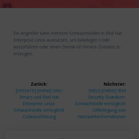
Ein Angreifer kann mehrere Schwachstellen in Red Hat
Enterprise Linux ausnutzen, um beliebigen Code
auszuführen oder einen Denial-of-Service-Zustand zu
erzeugen.
Beitragsnavigation
Zurück:
Nächster:
Vorheriger
Nächster
[UPDATE] [mittel] GNU
[NEU] [mittel] IBM
Beitrag:
Beitrag:
Emacs und Red Hat
Security Guardium:
Enterprise Linux:
Schwachstelle ermöglicht
Schwachstelle ermöglicht
Offenlegung von
Codeausführung
Netzwerkinformationen