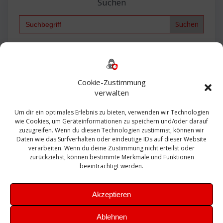
Suchen
Search
for:
Backup
AD
2013
365
2010
Anmeldung
ESXI
Bautagebuch
ESX
Exchange
HP
Haus
Fritzbox
firewall
Cookie-Zustimmung
Microsoft
kostenlos
Linux
Office
Migration
verwalten
Open Source
Office 365
OSX
Powershell
Outlook
Server
Um dir ein optimales Erlebnis zu bieten, verwenden wir Technologien
Sicherheit
Sanierung
Security
SBS
wie Cookies, um Geräteinformationen zu speichern und/oder darauf
Sophos
SSL
Ubuntu
SIEM
Sicherung
zuzugreifen. Wenn du diesen Technologien zustimmst, können wir
Update
UTM
Veeam
Daten wie das Surfverhalten oder eindeutige IDs auf dieser Website
VCSA
Upgrade
VCenter
verarbeiten. Wenn du deine Zustimmung nicht erteilst oder
Windows
VMWare
VPN
WAZUH
zurückziehst, können bestimmte Merkmale und Funktionen
Zertifikat
beeinträchtigt werden.
Akzeptieren
Ablehnen