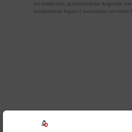
Ein entfernter, authentisierter Angreifer k
Komponente Raptor2 ausnutzen, um einen De
Beitragsnavigation