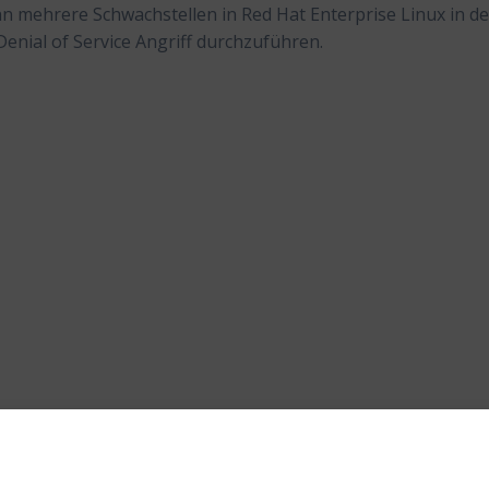
ann mehrere Schwachstellen in Red Hat Enterprise Linux in de
nial of Service Angriff durchzuführen.