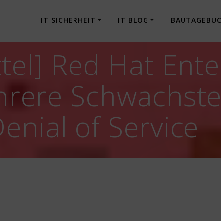
IT SICHERHEIT
IT BLOG
BAUTAGEBU
tel] Red Hat Ente
hrere Schwachste
enial of Service