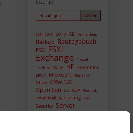
Suchen
r
Search
for:
AD
2013
365
2010
Anmeldung
Bautagebuch
Backup
ESXI
ESX
Exchange
firewall
HP
Haus
kostenlos
Fritzbox
Microsoft
Linux
Migration
Office 365
Office
Open Source
OSX
Outlook
Sanierung
Powershell
SBS
Server
Security
Sicherheit
SIEM
Sicherung
Sophos
SSL
Ubuntu
Update
UTM
Upgrade