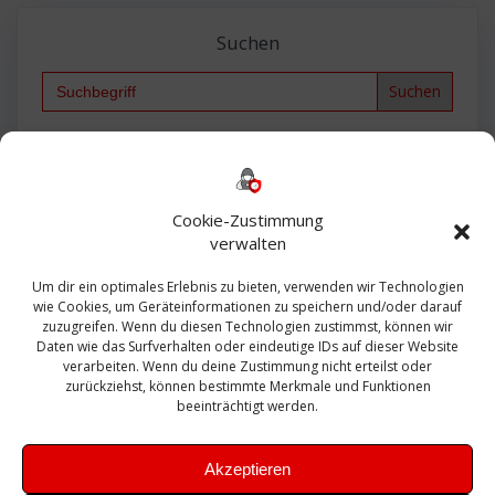
Suchen
Search
for:
Backup
AD
2013
365
2010
Anmeldung
ESXI
Bautagebuch
ESX
Exchange
HP
Haus
Fritzbox
firewall
Cookie-Zustimmung
Microsoft
kostenlos
Linux
Office
Migration
verwalten
Open Source
Office 365
OSX
Powershell
Outlook
Server
Um dir ein optimales Erlebnis zu bieten, verwenden wir Technologien
Sicherheit
Sanierung
Security
SBS
wie Cookies, um Geräteinformationen zu speichern und/oder darauf
Sophos
SSL
Ubuntu
SIEM
Sicherung
zuzugreifen. Wenn du diesen Technologien zustimmst, können wir
Update
UTM
Veeam
Daten wie das Surfverhalten oder eindeutige IDs auf dieser Website
VCSA
Upgrade
VCenter
verarbeiten. Wenn du deine Zustimmung nicht erteilst oder
Windows
VMWare
VPN
WAZUH
zurückziehst, können bestimmte Merkmale und Funktionen
Zertifikat
beeinträchtigt werden.
Akzeptieren