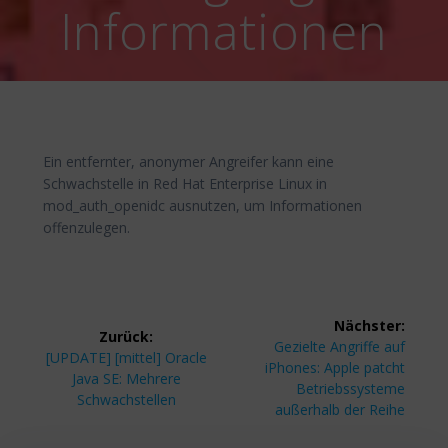
Informationen
Ein entfernter, anonymer Angreifer kann eine
Schwachstelle in Red Hat Enterprise Linux in
mod_auth_openidc ausnutzen, um Informationen
offenzulegen.
Beitragsnavigation
Nächster:
Zurück:
Nächster
Gezielte Angriffe auf
Vorheriger
[UPDATE] [mittel] Oracle
Beitrag:
iPhones: Apple patcht
Beitrag:
Java SE: Mehrere
Betriebssysteme
Schwachstellen
außerhalb der Reihe