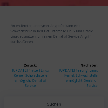
Ein entfernter, anonymer Angreifer kann eine
Schwachstelle in Red Hat Enterprise Linux und Oracle
Linux ausnutzen, um einen Denial of Service Angriff
durchzuführen.
Beitragsnavigation
Zurück:
Nächster:
Vorheriger
Nächster
[UPDATE] [mittel] Linux
[UPDATE] [niedrig] Linux
Beitrag:
Beitrag:
Kernel: Schwachstelle
Kernel: Schwachstelle
ermöglicht Denial of
ermöglicht Denial of
Service
Service
Suchen