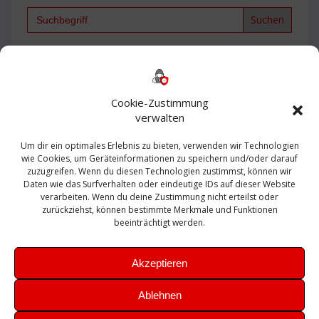
Search
for:
Backup
AD
2013
365
2010
Anmeldung
ESXI
Bautagebuch
ESX
Exchange
HP
Haus
Fritzbox
firewall
Cookie-Zustimmung
Microsoft
kostenlos
Linux
Office
Migration
verwalten
Open Source
Office 365
OSX
Powershell
Outlook
Server
Um dir ein optimales Erlebnis zu bieten, verwenden wir Technologien
Sicherheit
Sanierung
Security
SBS
wie Cookies, um Geräteinformationen zu speichern und/oder darauf
Sophos
SSL
Ubuntu
SIEM
Sicherung
zuzugreifen. Wenn du diesen Technologien zustimmst, können wir
Update
UTM
Veeam
Daten wie das Surfverhalten oder eindeutige IDs auf dieser Website
VCSA
Upgrade
VCenter
verarbeiten. Wenn du deine Zustimmung nicht erteilst oder
Windows
VMWare
VPN
WAZUH
zurückziehst, können bestimmte Merkmale und Funktionen
Zertifikat
beeinträchtigt werden.
Akzeptieren
Ablehnen