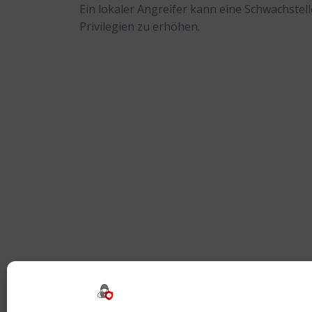
Ein lokaler Angreifer kann eine Schwachstell
Privilegien zu erhöhen.
Beitragsnavigation