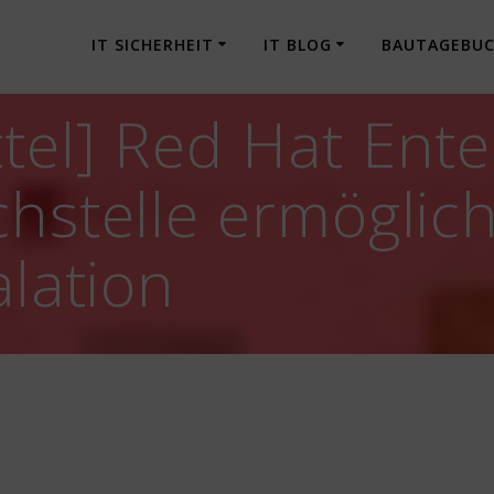
IT SICHERHEIT
IT BLOG
BAUTAGEBU
tel] Red Hat Ente
chstelle ermöglich
alation