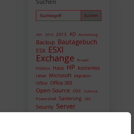
Suchen
Search
for:
AD
2013
365
2010
Anmeldung
Bautagebuch
Backup
ESXI
ESX
Exchange
firewall
HP
Haus
kostenlos
Fritzbox
Microsoft
Linux
Migration
Office 365
Office
Open Source
OSX
Outlook
Sanierung
Powershell
SBS
Server
Security
Sicherheit
SIEM
Sicherung
Sophos
SSL
Ubuntu
Update
UTM
Upgrade