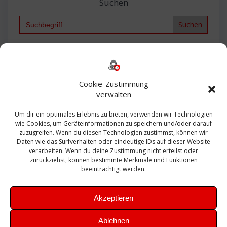
Suchen
Search
for:
Backup
AD
2013
365
2010
Anmeldung
ESXI
Bautagebuch
ESX
Exchange
HP
Haus
Fritzbox
firewall
Cookie-Zustimmung
Microsoft
kostenlos
Linux
Office
Migration
verwalten
Open Source
Office 365
OSX
Powershell
Outlook
Server
Um dir ein optimales Erlebnis zu bieten, verwenden wir Technologien
Sicherheit
Sanierung
Security
SBS
wie Cookies, um Geräteinformationen zu speichern und/oder darauf
Sophos
SSL
Ubuntu
SIEM
Sicherung
zuzugreifen. Wenn du diesen Technologien zustimmst, können wir
Update
UTM
Veeam
Daten wie das Surfverhalten oder eindeutige IDs auf dieser Website
VCSA
Upgrade
VCenter
verarbeiten. Wenn du deine Zustimmung nicht erteilst oder
Windows
VMWare
VPN
WAZUH
zurückziehst, können bestimmte Merkmale und Funktionen
Zertifikat
beeinträchtigt werden.
Akzeptieren
Ablehnen