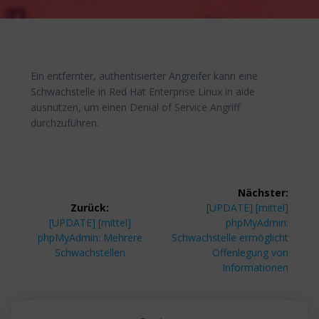
Ein entfernter, authentisierter Angreifer kann eine
Schwachstelle in Red Hat Enterprise Linux in aide
ausnutzen, um einen Denial of Service Angriff
durchzuführen.
Beitragsnavigation
Nächster:
Nächster
Zurück:
[UPDATE] [mittel]
Vorheriger
Beitrag:
[UPDATE] [mittel]
phpMyAdmin:
Beitrag:
phpMyAdmin: Mehrere
Schwachstelle ermöglicht
Schwachstellen
Offenlegung von
Informationen