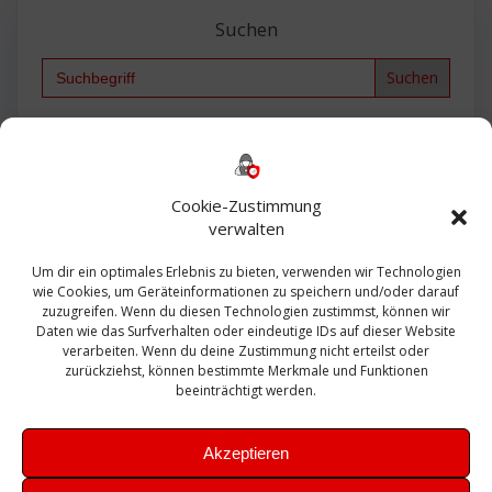
Suchen
Search
for:
Backup
AD
2013
365
2010
Anmeldung
ESXI
Bautagebuch
ESX
Exchange
HP
Haus
Fritzbox
firewall
Cookie-Zustimmung
Microsoft
kostenlos
Linux
Office
Migration
verwalten
Open Source
Office 365
OSX
Powershell
Outlook
Server
Um dir ein optimales Erlebnis zu bieten, verwenden wir Technologien
Sicherheit
Sanierung
Security
SBS
wie Cookies, um Geräteinformationen zu speichern und/oder darauf
Sophos
SSL
Ubuntu
SIEM
Sicherung
zuzugreifen. Wenn du diesen Technologien zustimmst, können wir
Update
UTM
Veeam
Daten wie das Surfverhalten oder eindeutige IDs auf dieser Website
VCSA
Upgrade
VCenter
verarbeiten. Wenn du deine Zustimmung nicht erteilst oder
Windows
VMWare
VPN
WAZUH
zurückziehst, können bestimmte Merkmale und Funktionen
Zertifikat
beeinträchtigt werden.
Akzeptieren