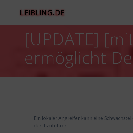
Zum
Inhalt
LEIBLING.DE
springen
[UPDATE] [mit
ermöglicht Den
Ein lokaler Angreifer kann eine Schwachstel
durchzuführen.