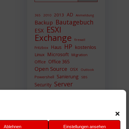
AD
2013
365
2010
Anmeldung
Bautagebuch
Backup
ESXI
ESX
Exchange
firewall
HP
Haus
kostenlos
Fritzbox
Microsoft
Linux
Migration
Office 365
Office
Open Source
OSX
Outlook
Sanierung
Powershell
SBS
Server
Security
Sicherheit
SIEM
Sicherung
Sophos
SSL
Ubuntu
Update
UTM
Upgrade
Veeam
VCSA
VCenter
VMWare
VPN
WAZUH
Ablehnen
Einstellungen ansehen