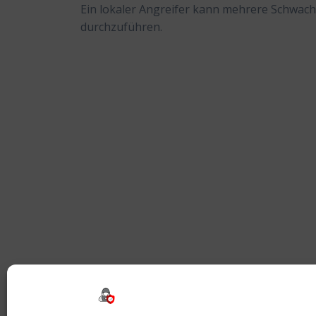
Ein lokaler Angreifer kann mehrere Schwach
durchzuführen.
Beitragsnavigation