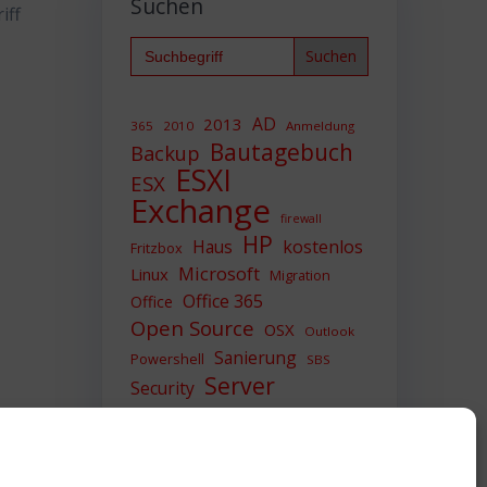
Suchen
iff
Search
for:
AD
2013
365
2010
Anmeldung
Bautagebuch
Backup
ESXI
ESX
Exchange
firewall
HP
Haus
kostenlos
Fritzbox
Microsoft
Linux
Migration
Office 365
Office
Open Source
OSX
Outlook
Sanierung
Powershell
SBS
Server
Security
Sicherheit
SIEM
Sicherung
Sophos
SSL
Ubuntu
Update
UTM
Upgrade