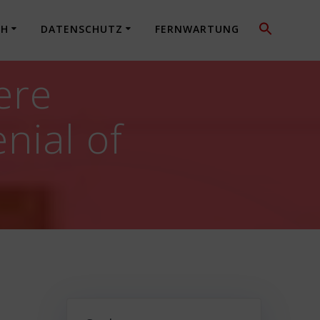
CH
DATENSCHUTZ
FERNWARTUNG
ere
nial of