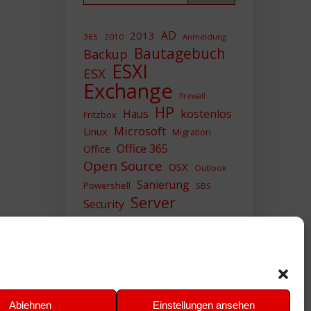
AD
2013
365
2010
Anmeldung
Bautagebuch
Backup
ESXI
ESX
Exchange
firewall
HP
Haus
kostenlos
Fritzbox
Microsoft
Linux
Migration
Office 365
Office
Open Source
OSX
Outlook
Sanierung
Powershell
SBS
Server
Security
Sicherheit
SIEM
Sicherung
Sophos
SSL
Ubuntu
Update
UTM
Upgrade
Veeam
VCSA
VCenter
VMWare
VPN
WAZUH
Ablehnen
Einstellungen ansehen