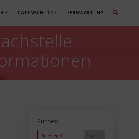
CH
DATENSCHUTZ
FERNWARTUNG
achstelle
formationen
Suchen
Search
for: