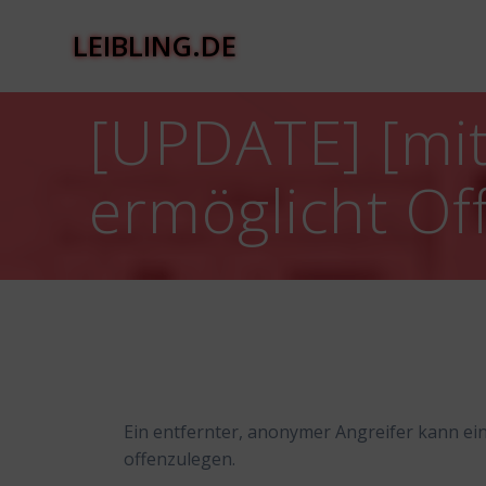
Zum
Inhalt
LEIBLING.DE
springen
[UPDATE] [mit
ermöglicht Of
Ein entfernter, anonymer Angreifer kann ei
offenzulegen.