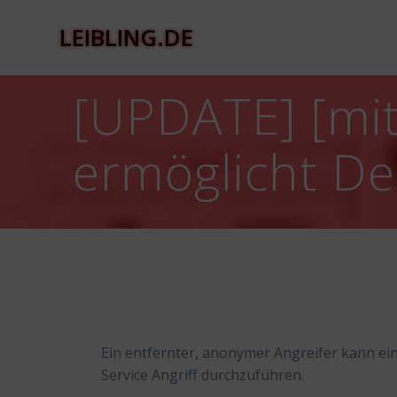
Zum
Inhalt
LEIBLING.DE
springen
[UPDATE] [mit
ermöglicht Den
Ein entfernter, anonymer Angreifer kann ei
Service Angriff durchzuführen.