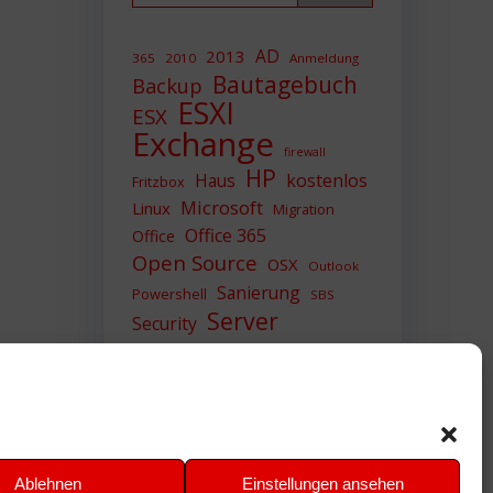
AD
2013
365
2010
Anmeldung
Bautagebuch
Backup
ESXI
ESX
Exchange
firewall
HP
Haus
kostenlos
Fritzbox
Microsoft
Linux
Migration
Office 365
Office
Open Source
OSX
Outlook
Sanierung
Powershell
SBS
Server
Security
Sicherheit
SIEM
Sicherung
Sophos
SSL
Ubuntu
Update
UTM
Upgrade
Veeam
VCSA
VCenter
VMWare
VPN
WAZUH
Ablehnen
Einstellungen ansehen