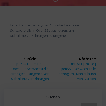
Ein entfernter, anonymer Angreifer kann eine
Schwachstelle in OpenSSL ausnutzen, um
Sicherheitsvorkehrungen zu umgehen.
Beitragsnavigation
Zurück:
Nächster:
Vorheriger
Nächster
[UPDATE] [mittel]
[UPDATE] [mittel]
Beitrag:
Beitrag:
OpenSSL: Schwachstelle
OpenSSL: Schwachstelle
ermöglicht Umgehen von
ermöglicht Manipulation
Sicherheitsvorkehrungen
von Dateien
Suchen
Search