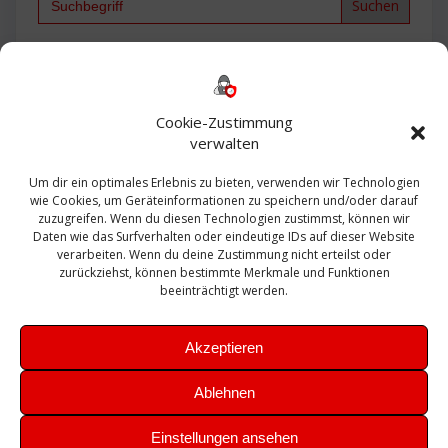
for:
Backup
AD
2013
365
2010
Anmeldung
ESXI
Bautagebuch
ESX
Exchange
HP
Haus
Fritzbox
firewall
Cookie-Zustimmung
Microsoft
kostenlos
Linux
Office
Migration
verwalten
Open Source
Office 365
OSX
Powershell
Outlook
Server
Um dir ein optimales Erlebnis zu bieten, verwenden wir Technologien
Sicherheit
Sanierung
Security
SBS
wie Cookies, um Geräteinformationen zu speichern und/oder darauf
Sophos
SSL
Ubuntu
SIEM
Sicherung
zuzugreifen. Wenn du diesen Technologien zustimmst, können wir
Update
UTM
Veeam
Daten wie das Surfverhalten oder eindeutige IDs auf dieser Website
VCSA
Upgrade
VCenter
verarbeiten. Wenn du deine Zustimmung nicht erteilst oder
Windows
VMWare
VPN
WAZUH
zurückziehst, können bestimmte Merkmale und Funktionen
Zertifikat
beeinträchtigt werden.
Akzeptieren
Ablehnen
© 2026 Leibling.de. Erstellt mit WordPress und dem
Highlight
Einstellungen ansehen
Theme