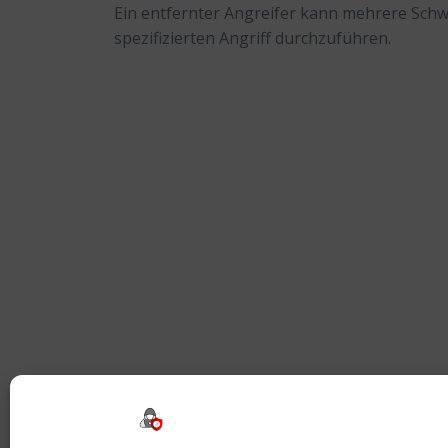
Ein entfernter Angreifer kann mehrere Schw
spezifizierten Angriff durchzuführen.
Beitragsnavigation