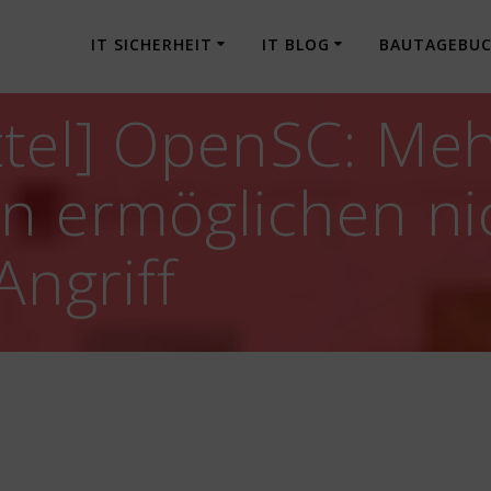
IT SICHERHEIT
IT BLOG
BAUTAGEBU
ttel] OpenSC: Me
n ermöglichen ni
Angriff