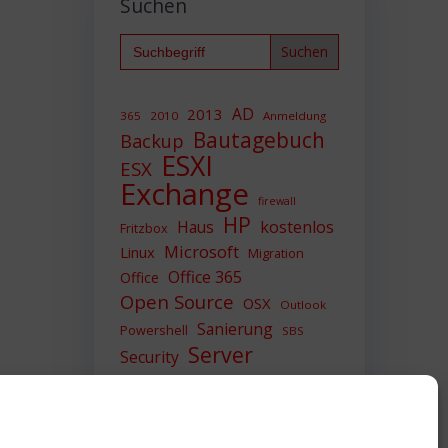
Suchen
Search
for:
AD
2013
365
2010
Anmeldung
Bautagebuch
Backup
ESXI
ESX
Exchange
firewall
HP
Haus
kostenlos
Fritzbox
Microsoft
Linux
Migration
Office 365
Office
Open Source
OSX
Outlook
Sanierung
Powershell
SBS
Server
Security
Sicherheit
SIEM
Sicherung
Sophos
SSL
Ubuntu
Update
UTM
Upgrade