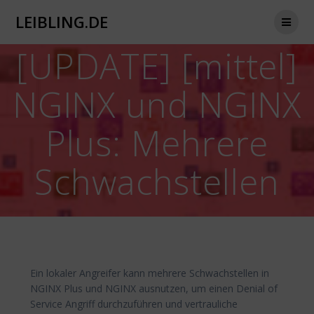
Zum
LEIBLING.DE
Inhalt
springen
[UPDATE] [mittel]
NGINX und NGINX
Plus: Mehrere
Schwachstellen
Ein lokaler Angreifer kann mehrere Schwachstellen in
NGINX Plus und NGINX ausnutzen, um einen Denial of
Service Angriff durchzuführen und vertrauliche