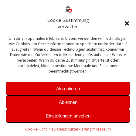
Backup
AD
2013
365
2010
Anmeldung
ESXI
Bautagebuch
ESX
Exchange
HP
Haus
Fritzbox
firewall
Cookie-Zustimmung
Microsoft
kostenlos
Linux
Office
Migration
verwalten
Open Source
Office 365
OSX
Powershell
Outlook
Server
Um dir ein optimales Erlebnis zu bieten, verwenden wir Technologien
Sicherheit
Sanierung
Security
SBS
wie Cookies, um Geräteinformationen zu speichern und/oder darauf
Sophos
SSL
Ubuntu
SIEM
Sicherung
zuzugreifen. Wenn du diesen Technologien zustimmst, können wir
Update
UTM
Veeam
Daten wie das Surfverhalten oder eindeutige IDs auf dieser Website
VCSA
Upgrade
VCenter
verarbeiten. Wenn du deine Zustimmung nicht erteilst oder
Windows
VMWare
VPN
WAZUH
zurückziehst, können bestimmte Merkmale und Funktionen
Zertifikat
beeinträchtigt werden.
Akzeptieren
Ablehnen
© 2026 Leibling.de. Erstellt mit WordPress und dem
Highlight
Einstellungen ansehen
Theme
Cookie-Richtlinie
Datenschutzerklärung
Impressum