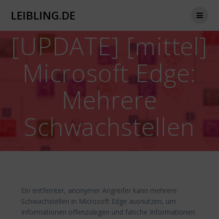
Zum
LEIBLING.DE
Inhalt
springen
[UPDATE] [mittel]
Microsoft Edge:
Mehrere
Schwachstellen
Ein entfernter, anonymer Angreifer kann mehrere
Schwachstellen in Microsoft Edge ausnutzen, um
Informationen offenzulegen und falsche Informationen