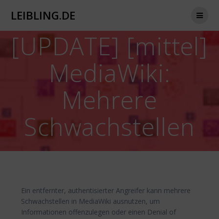
Zum
LEIBLING.DE
Inhalt
springen
[UPDATE] [mittel]
MediaWiki:
Mehrere
Schwachstellen
Ein entfernter, authentisierter Angreifer kann mehrere
Schwachstellen in MediaWiki ausnutzen, um
Informationen offenzulegen oder einen Denial of