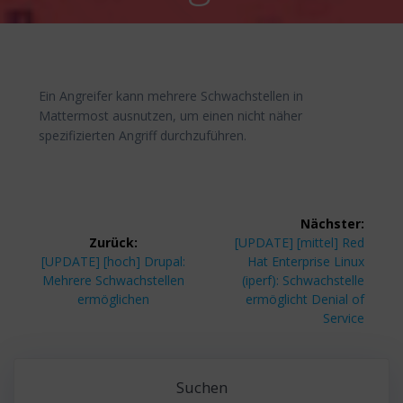
Ein Angreifer kann mehrere Schwachstellen in
Mattermost ausnutzen, um einen nicht näher
spezifizierten Angriff durchzuführen.
Beitragsnavigation
Nächster:
Nächster
Zurück:
[UPDATE] [mittel] Red
Vorheriger
Beitrag:
[UPDATE] [hoch] Drupal:
Hat Enterprise Linux
Beitrag:
Mehrere Schwachstellen
(iperf): Schwachstelle
ermöglichen
ermöglicht Denial of
Service
Suchen