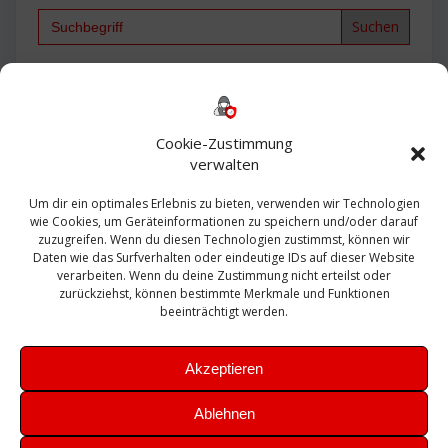
Search
for:
Backup
AD
2013
365
2010
Anmeldung
ESXI
Bautagebuch
ESX
Exchange
HP
Haus
Fritzbox
firewall
Cookie-Zustimmung
Microsoft
kostenlos
Linux
Office
Migration
verwalten
Open Source
Office 365
OSX
Powershell
Outlook
Server
Um dir ein optimales Erlebnis zu bieten, verwenden wir Technologien
Sicherheit
Sanierung
Security
SBS
wie Cookies, um Geräteinformationen zu speichern und/oder darauf
Sophos
SSL
Ubuntu
SIEM
Sicherung
zuzugreifen. Wenn du diesen Technologien zustimmst, können wir
Update
UTM
Veeam
Daten wie das Surfverhalten oder eindeutige IDs auf dieser Website
VCSA
Upgrade
VCenter
verarbeiten. Wenn du deine Zustimmung nicht erteilst oder
Windows
VMWare
VPN
WAZUH
zurückziehst, können bestimmte Merkmale und Funktionen
Zertifikat
beeinträchtigt werden.
Akzeptieren
Ablehnen
© 2026 Leibling.de. Erstellt mit WordPress und dem
Highlight