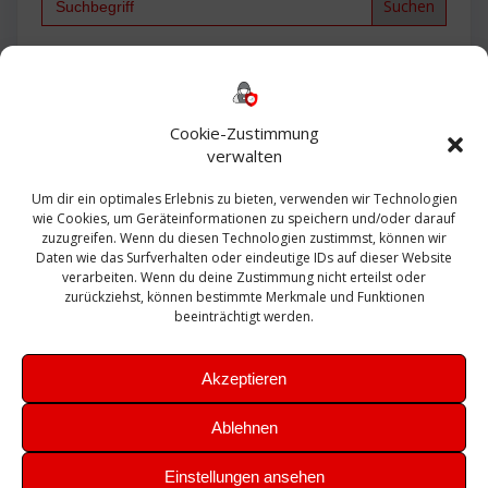
for:
Backup
AD
2013
365
2010
Anmeldung
ESXI
Bautagebuch
ESX
Exchange
HP
Haus
Fritzbox
firewall
Cookie-Zustimmung
Microsoft
kostenlos
Linux
Office
Migration
verwalten
Open Source
Office 365
OSX
Powershell
Outlook
Server
Um dir ein optimales Erlebnis zu bieten, verwenden wir Technologien
Sicherheit
Sanierung
Security
SBS
wie Cookies, um Geräteinformationen zu speichern und/oder darauf
Sophos
SSL
Ubuntu
SIEM
Sicherung
zuzugreifen. Wenn du diesen Technologien zustimmst, können wir
Update
UTM
Veeam
Daten wie das Surfverhalten oder eindeutige IDs auf dieser Website
VCSA
Upgrade
VCenter
verarbeiten. Wenn du deine Zustimmung nicht erteilst oder
Windows
VMWare
VPN
WAZUH
zurückziehst, können bestimmte Merkmale und Funktionen
Zertifikat
beeinträchtigt werden.
Akzeptieren
Ablehnen
© 2026 Leibling.de. Erstellt mit WordPress und dem
Highlight
Einstellungen ansehen
Theme