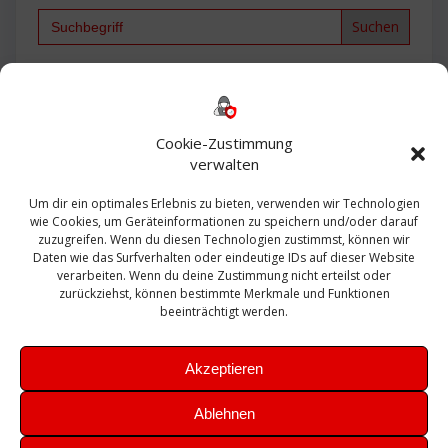
Search
for:
Backup
AD
2013
365
2010
Anmeldung
ESXI
Bautagebuch
ESX
Exchange
HP
Haus
Fritzbox
firewall
Cookie-Zustimmung
Microsoft
kostenlos
Linux
Office
Migration
verwalten
Open Source
Office 365
OSX
Powershell
Outlook
Server
Um dir ein optimales Erlebnis zu bieten, verwenden wir Technologien
Sicherheit
Sanierung
Security
SBS
wie Cookies, um Geräteinformationen zu speichern und/oder darauf
Sophos
SSL
Ubuntu
SIEM
Sicherung
zuzugreifen. Wenn du diesen Technologien zustimmst, können wir
Update
UTM
Veeam
Daten wie das Surfverhalten oder eindeutige IDs auf dieser Website
VCSA
Upgrade
VCenter
verarbeiten. Wenn du deine Zustimmung nicht erteilst oder
Windows
VMWare
VPN
WAZUH
zurückziehst, können bestimmte Merkmale und Funktionen
Zertifikat
beeinträchtigt werden.
Akzeptieren
Ablehnen
© 2026 Leibling.de. Erstellt mit WordPress und dem
Highlight