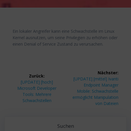
Ein lokaler Angreifer kann eine Schwachstelle im Linux
Kernel ausnutzen, um seine Privilegien zu erhöhen oder
einen Denial of Service Zustand zu verursachen.
Beitragsnavigation
Nächster:
Zurück:
Nächster
[UPDATE] [mittel] Ivanti
Vorheriger
[UPDATE] [hoch]
Beitrag:
Endpoint Manager
Beitrag:
Microsoft Developer
Mobile: Schwachstelle
Tools: Mehrere
ermöglicht Manipulation
Schwachstellen
von Dateien
Suchen