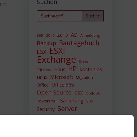
Suchen
ern
Search
for:
AD
2013
365
2010
Anmeldung
Bautagebuch
Backup
ESXI
ESX
Exchange
firewall
HP
Haus
kostenlos
Fritzbox
Microsoft
Linux
Migration
Office 365
Office
Open Source
OSX
Outlook
Sanierung
Powershell
SBS
Server
Security
Sicherheit
SIEM
Sicherung
Sophos
SSL
Ubuntu
Update
UTM
Upgrade