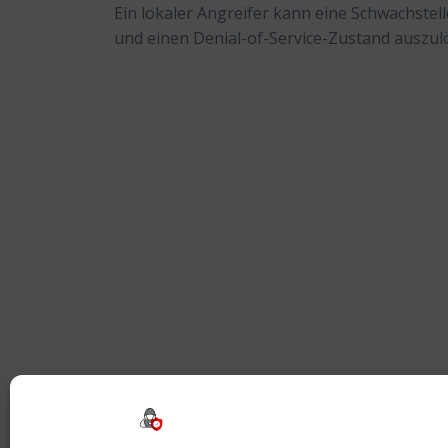
Ein lokaler Angreifer kann eine Schwachstell
und einen Denial-of-Service-Zustand auszul
Beitragsnavigation