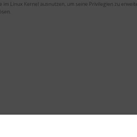
e im Linux Kernel ausnutzen, um seine Privilegien zu erweit
ösen.