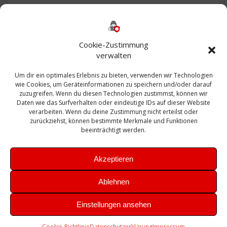
Backup
AD
2013
365
2010
Anmeldung
ESXI
Bautagebuch
ESX
Exchange
HP
Haus
Fritzbox
firewall
Cookie-Zustimmung
Microsoft
kostenlos
Linux
Office
Migration
verwalten
Open Source
Office 365
OSX
Powershell
Outlook
Server
Um dir ein optimales Erlebnis zu bieten, verwenden wir Technologien
Sicherheit
Sanierung
Security
SBS
wie Cookies, um Geräteinformationen zu speichern und/oder darauf
Sophos
SSL
Ubuntu
SIEM
Sicherung
zuzugreifen. Wenn du diesen Technologien zustimmst, können wir
Update
UTM
Veeam
Daten wie das Surfverhalten oder eindeutige IDs auf dieser Website
VCSA
Upgrade
VCenter
verarbeiten. Wenn du deine Zustimmung nicht erteilst oder
Windows
VMWare
VPN
WAZUH
zurückziehst, können bestimmte Merkmale und Funktionen
Zertifikat
beeinträchtigt werden.
Akzeptieren
Ablehnen
© 2026 Leibling.de. Erstellt mit WordPress und dem
Highlight
Einstellungen ansehen
Theme
Cookie-Richtlinie
Datenschutzerklärung
Impressum