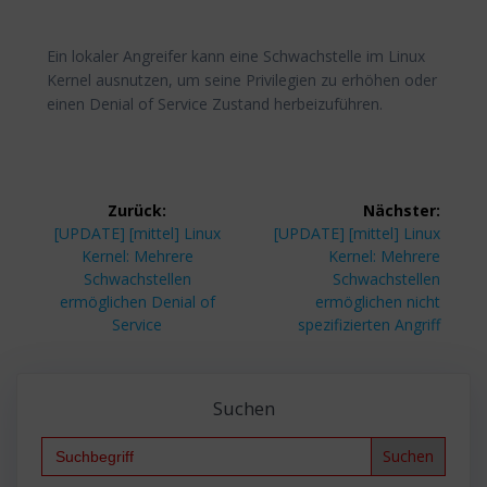
Ein lokaler Angreifer kann eine Schwachstelle im Linux
Kernel ausnutzen, um seine Privilegien zu erhöhen oder
einen Denial of Service Zustand herbeizuführen.
Beitragsnavigation
Zurück:
Nächster:
Vorheriger
Nächster
[UPDATE] [mittel] Linux
[UPDATE] [mittel] Linux
Beitrag:
Beitrag:
Kernel: Mehrere
Kernel: Mehrere
Schwachstellen
Schwachstellen
ermöglichen Denial of
ermöglichen nicht
Service
spezifizierten Angriff
Suchen
Search
for: