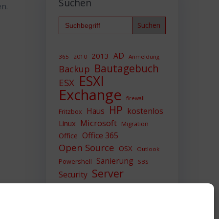
Suchen
en.
Search
for:
AD
2013
365
2010
Anmeldung
Bautagebuch
Backup
ESXI
ESX
Exchange
firewall
HP
Haus
kostenlos
Fritzbox
Microsoft
Linux
Migration
Office 365
Office
Open Source
OSX
Outlook
Sanierung
Powershell
SBS
Server
Security
Sicherheit
SIEM
Sicherung
Sophos
SSL
Ubuntu
Update
UTM
Upgrade