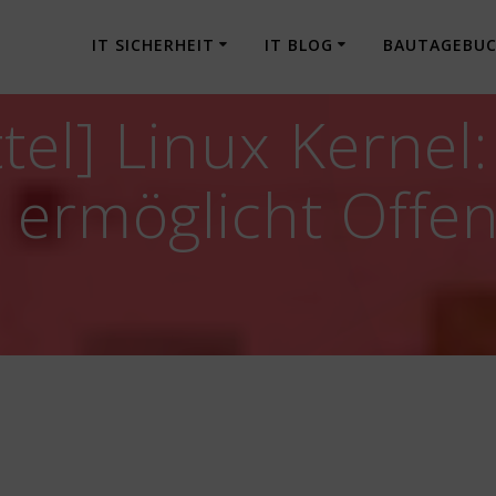
IT SICHERHEIT
IT BLOG
BAUTAGEBU
el] Linux Kernel:
 ermöglicht Offe
n