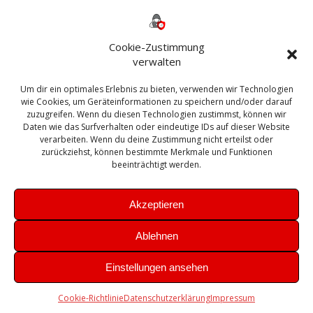
Backup
AD
2013
365
2010
Anmeldung
ESXI
Bautagebuch
ESX
Exchange
HP
Haus
Fritzbox
firewall
Cookie-Zustimmung
Microsoft
kostenlos
Linux
Office
Migration
verwalten
Open Source
Office 365
OSX
Powershell
Outlook
Server
Um dir ein optimales Erlebnis zu bieten, verwenden wir Technologien
Sicherheit
Sanierung
Security
SBS
wie Cookies, um Geräteinformationen zu speichern und/oder darauf
Sophos
SSL
Ubuntu
SIEM
Sicherung
zuzugreifen. Wenn du diesen Technologien zustimmst, können wir
Update
UTM
Veeam
Daten wie das Surfverhalten oder eindeutige IDs auf dieser Website
VCSA
Upgrade
VCenter
verarbeiten. Wenn du deine Zustimmung nicht erteilst oder
Windows
VMWare
VPN
WAZUH
zurückziehst, können bestimmte Merkmale und Funktionen
Zertifikat
beeinträchtigt werden.
Akzeptieren
Ablehnen
© 2026 Leibling.de. Erstellt mit WordPress und dem
Highlight
Einstellungen ansehen
Theme
Cookie-Richtlinie
Datenschutzerklärung
Impressum