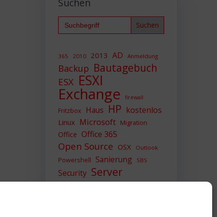
Suchen
Search
for:
AD
2013
365
2010
Anmeldung
Bautagebuch
Backup
ESXI
ESX
Exchange
firewall
HP
Haus
kostenlos
Fritzbox
Microsoft
Linux
Migration
Office 365
Office
Open Source
OSX
Outlook
Sanierung
Powershell
SBS
Server
Security
Sicherheit
SIEM
Sicherung
Sophos
SSL
Ubuntu
Update
UTM
Upgrade