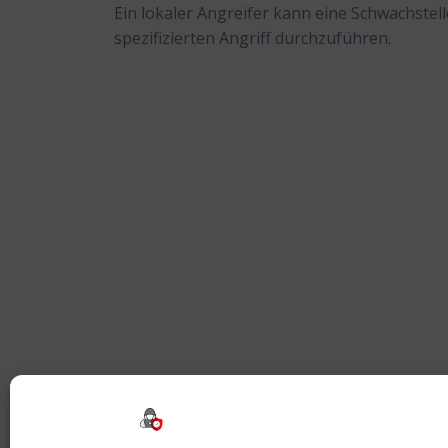
Ein lokaler Angreifer kann eine Schwachstel
spezifizierten Angriff durchzuführen.
Beitragsnavigation