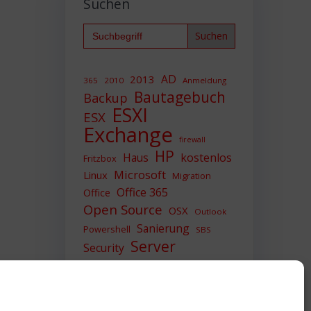
Suchen
Search
for:
AD
2013
365
2010
Anmeldung
Bautagebuch
Backup
ESXI
ESX
Exchange
firewall
HP
Haus
kostenlos
Fritzbox
Microsoft
Linux
Migration
Office 365
Office
Open Source
OSX
Outlook
Sanierung
Powershell
SBS
Server
Security
Sicherheit
SIEM
Sicherung
Sophos
SSL
Ubuntu
Update
UTM
Upgrade