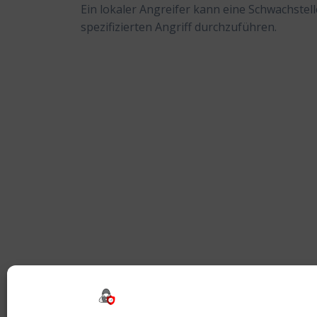
Ein lokaler Angreifer kann eine Schwachstel
spezifizierten Angriff durchzuführen.
Beitragsnavigation