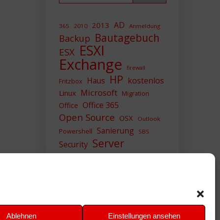
AD
2013
365
2010
Anmeldung
Bautagebuch
Backup
ESXI
ESX
Exchange
firewall
HP
Haus
kostenlos
Fritzbox
Microsoft
Linux
Migration
Office 365
Office
Open Source
OSX
Outlook
Sanierung
Powershell
SBS
Server
Security
Sicherheit
SIEM
Sicherung
Sophos
SSL
Ubuntu
Update
UTM
Upgrade
Veeam
VCSA
VCenter
VMWare
VPN
WAZUH
Ablehnen
Einstellungen ansehen