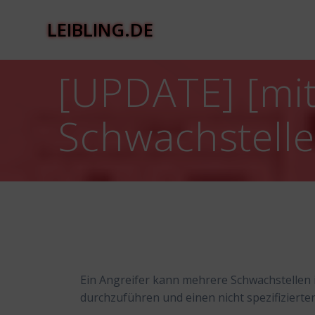
Zum
Inhalt
LEIBLING.DE
springen
[UPDATE] [mit
Schwachstell
Ein Angreifer kann mehrere Schwachstellen i
durchzuführen und einen nicht spezifizierte