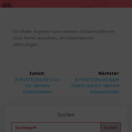
Ein lokaler Angreifer kann mehrere Schwachstellen im
Linux Kernel ausnutzen, um Informationen
offenzulegen.
Beitragsnavigation
Zurück:
Nächster:
Vorheriger
Nächster
[UPDATE] [hoch] Cisco
[UPDATE] [hoch] Apple
Beitrag:
Beitrag:
IOS: Mehrere
iPadOS und iOS: Mehrere
Schwachstellen
Schwachstellen
Suchen
Search
for: