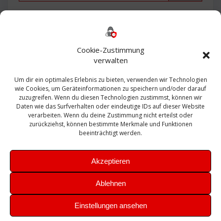
Backup
AD
2013
365
2010
Anmeldung
ESXI
Bautagebuch
ESX
Exchange
HP
Haus
Fritzbox
firewall
Cookie-Zustimmung
Microsoft
kostenlos
Linux
Office
Migration
verwalten
Open Source
Office 365
OSX
Powershell
Outlook
Server
Um dir ein optimales Erlebnis zu bieten, verwenden wir Technologien
Sicherheit
Sanierung
Security
SBS
wie Cookies, um Geräteinformationen zu speichern und/oder darauf
Sophos
SSL
Ubuntu
SIEM
Sicherung
zuzugreifen. Wenn du diesen Technologien zustimmst, können wir
Update
UTM
Veeam
Daten wie das Surfverhalten oder eindeutige IDs auf dieser Website
VCSA
Upgrade
VCenter
verarbeiten. Wenn du deine Zustimmung nicht erteilst oder
Windows
VMWare
VPN
WAZUH
zurückziehst, können bestimmte Merkmale und Funktionen
Zertifikat
beeinträchtigt werden.
Akzeptieren
Ablehnen
© 2026 Leibling.de. Erstellt mit WordPress und dem
Highlight
Einstellungen ansehen
Theme