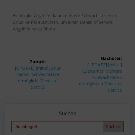
Ein lokaler Angreifer kann mehrere Schwachstellen im
Linux Kernel ausnutzen, um einen Denial of Service
Angriff durchzuführen.
Beitragsnavigation
Nächster:
Zurück:
Nächster
[UPDATE] [mittel]
Vorheriger
[UPDATE] [mittel] Linux
Beitrag:
GStreamer: Mehrere
Beitrag:
Kernel: Schwachstelle
Schwachstellen
ermöglicht Denial of
ermöglichen Denial of
Service
Service
Suchen
Search
for: