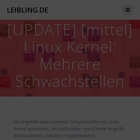
Zum
LEIBLING.DE
Inhalt
springen
[UPDATE] [mittel]
Linux Kernel:
Mehrere
Schwachstellen
Ein Angreifer kann mehrere Schwachstellen im Linux
Kernel ausnutzen, um nicht näher spezifizierte Angriffe
durchzuführen, darunter möglicherweise