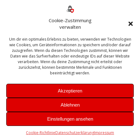
Backup
AD
2013
365
2010
Anmeldung
ESXI
Bautagebuch
ESX
Exchange
HP
Haus
Fritzbox
firewall
Cookie-Zustimmung
Microsoft
kostenlos
Linux
Office
Migration
verwalten
Open Source
Office 365
OSX
Powershell
Outlook
Server
Um dir ein optimales Erlebnis zu bieten, verwenden wir Technologien
Sicherheit
Sanierung
Security
SBS
wie Cookies, um Geräteinformationen zu speichern und/oder darauf
Sophos
SSL
Ubuntu
SIEM
Sicherung
zuzugreifen. Wenn du diesen Technologien zustimmst, können wir
Update
UTM
Veeam
Daten wie das Surfverhalten oder eindeutige IDs auf dieser Website
VCSA
Upgrade
VCenter
verarbeiten. Wenn du deine Zustimmung nicht erteilst oder
Windows
VMWare
VPN
WAZUH
zurückziehst, können bestimmte Merkmale und Funktionen
Zertifikat
beeinträchtigt werden.
Akzeptieren
Ablehnen
© 2026 Leibling.de. Erstellt mit WordPress und dem
Highlight
Einstellungen ansehen
Theme
Cookie-Richtlinie
Datenschutzerklärung
Impressum