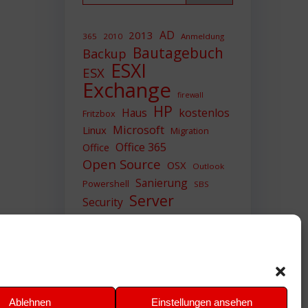
AD
2013
365
2010
Anmeldung
Bautagebuch
Backup
ESXI
ESX
Exchange
firewall
HP
Haus
kostenlos
Fritzbox
Microsoft
Linux
Migration
Office 365
Office
Open Source
OSX
Outlook
Sanierung
Powershell
SBS
Server
Security
Sicherheit
SIEM
Sicherung
Sophos
SSL
Ubuntu
Update
UTM
Upgrade
Veeam
VCSA
VCenter
VMWare
VPN
WAZUH
Ablehnen
Einstellungen ansehen