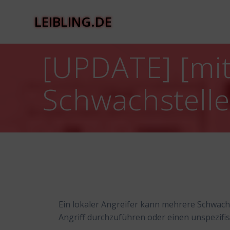
Zum
Inhalt
LEIBLING.DE
springen
[UPDATE] [mit
Schwachstell
Ein lokaler Angreifer kann mehrere Schwachs
Angriff durchzuführen oder einen unspezifi