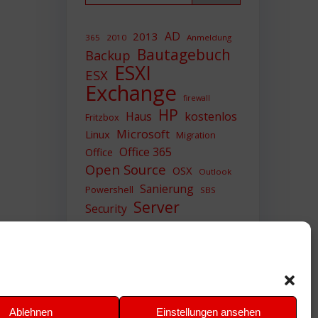
AD
2013
365
2010
Anmeldung
Bautagebuch
Backup
ESXI
ESX
Exchange
firewall
HP
Haus
kostenlos
Fritzbox
Microsoft
Linux
Migration
Office 365
Office
Open Source
OSX
Outlook
Sanierung
Powershell
SBS
Server
Security
Sicherheit
SIEM
Sicherung
Sophos
SSL
Ubuntu
Update
UTM
Upgrade
Veeam
VCSA
VCenter
VMWare
VPN
WAZUH
Ablehnen
Einstellungen ansehen