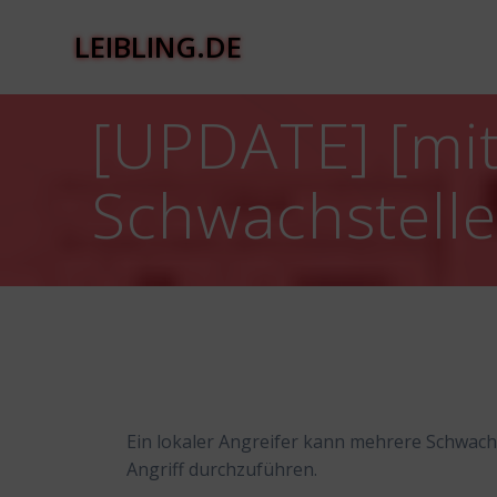
Zum
Inhalt
LEIBLING.DE
springen
[UPDATE] [mit
Schwachstell
Ein lokaler Angreifer kann mehrere Schwachs
Angriff durchzuführen.