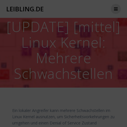
Zum
LEIBLING.DE
Inhalt
springen
[UPDATE] [mittel]
Linux Kernel:
Mehrere
Schwachstellen
Ein lokaler Angreifer kann mehrere Schwachstellen im
Linux Kernel ausnutzen, um Sicherheitsvorkehrungen zu
umgehen und einen Denial of Service Zustand