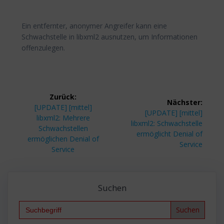
Ein entfernter, anonymer Angreifer kann eine
Schwachstelle in libxml2 ausnutzen, um Informationen
offenzulegen.
Beitragsnavigation
Zurück:
Nächster:
Vorheriger
[UPDATE] [mittel]
Nächster
[UPDATE] [mittel]
Beitrag:
libxml2: Mehrere
Beitrag:
libxml2: Schwachstelle
Schwachstellen
ermöglicht Denial of
ermöglichen Denial of
Service
Service
Suchen
Search
for: