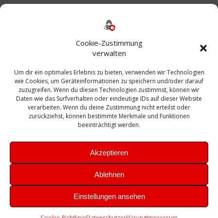
Backup
AD
2013
365
2010
Anmeldung
ESXI
Bautagebuch
ESX
Exchange
HP
Haus
Fritzbox
firewall
Cookie-Zustimmung
Microsoft
kostenlos
Linux
Office
Migration
verwalten
Open Source
Office 365
OSX
Powershell
Outlook
Server
Um dir ein optimales Erlebnis zu bieten, verwenden wir Technologien
Sicherheit
Sanierung
Security
SBS
wie Cookies, um Geräteinformationen zu speichern und/oder darauf
Sophos
SSL
Ubuntu
SIEM
Sicherung
zuzugreifen. Wenn du diesen Technologien zustimmst, können wir
Update
UTM
Veeam
Daten wie das Surfverhalten oder eindeutige IDs auf dieser Website
VCSA
Upgrade
VCenter
verarbeiten. Wenn du deine Zustimmung nicht erteilst oder
Windows
VMWare
VPN
WAZUH
zurückziehst, können bestimmte Merkmale und Funktionen
Zertifikat
beeinträchtigt werden.
Akzeptieren
Ablehnen
© 2026 Leibling.de. Erstellt mit WordPress und dem
Highlight
Einstellungen ansehen
Theme
Cookie-Richtlinie
Datenschutzerklärung
Impressum