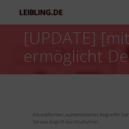
Zum
Inhalt
LEIBLING.DE
springen
[UPDATE] [mit
ermöglicht Den
Ein entfernter, authentisierter Angreifer ka
Service Angriff durchzuführen.