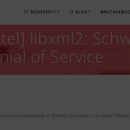
IT SICHERHEIT
IT BLOG
BAUTAGEBU
tel] libxml2: Schw
ial of Service
nn eine Schwachstelle in libxml2 ausnutzen, um einen Denial