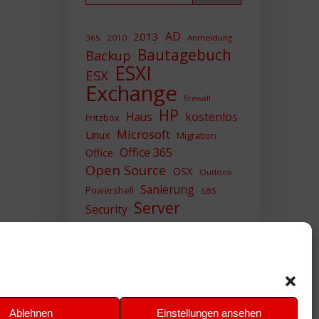
AD
2013
365
2010
Anmeldung
Bautagebuch
Backup
ESXI
ESX
Exchange
firewall
HP
Haus
kostenlos
Fritzbox
Microsoft
Linux
Migration
Office 365
Office
Open Source
OSX
Outlook
Sanierung
Powershell
SBS
Server
Security
Sicherheit
SIEM
Sicherung
Sophos
SSL
Ubuntu
Update
UTM
Upgrade
Veeam
VCSA
VCenter
VMWare
VPN
WAZUH
Ablehnen
Einstellungen ansehen