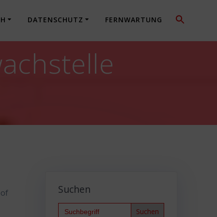
CH
DATENSCHUTZ
FERNWARTUNG
achstelle
Suchen
 of
Search
for: