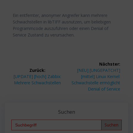
Ein entfernter, anonymer Angreifer kann mehrere
Schwachstellen in libTIFF ausnutzen, um beliebigen
Programmcode auszuführen oder einen Denial of
Service Zustand zu verursachen.
Beitragsnavigation
Nächster:
Nächster
Zurück:
[NEU] [UNGEPATCHT]
Vorheriger
Beitrag:
[UPDATE] [hoch] Zabbix:
[mittel] Linux Kernel:
Beitrag:
Mehrere Schwachstellen
Schwachstelle ermöglicht
Denial of Service
Suchen
Search
for: