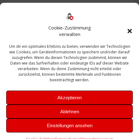
Backup
AD
2013
365
2010
Anmeldung
ESXI
Bautagebuch
ESX
Exchange
HP
Haus
Fritzbox
firewall
Cookie-Zustimmung
Microsoft
kostenlos
Linux
Office
Migration
verwalten
Open Source
Office 365
OSX
Powershell
Outlook
Server
Um dir ein optimales Erlebnis zu bieten, verwenden wir Technologien
Sicherheit
Sanierung
Security
SBS
wie Cookies, um Geräteinformationen zu speichern und/oder darauf
Sophos
SSL
Ubuntu
SIEM
Sicherung
zuzugreifen. Wenn du diesen Technologien zustimmst, können wir
Update
UTM
Veeam
Daten wie das Surfverhalten oder eindeutige IDs auf dieser Website
VCSA
Upgrade
VCenter
verarbeiten. Wenn du deine Zustimmung nicht erteilst oder
Windows
VMWare
VPN
WAZUH
zurückziehst, können bestimmte Merkmale und Funktionen
Zertifikat
beeinträchtigt werden.
Akzeptieren
Ablehnen
© 2026 Leibling.de. Erstellt mit WordPress und dem
Highlight
Einstellungen ansehen
Theme